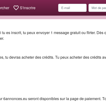
favorite_border
rcher
S'inscrire
i tu es inscrit, tu peux envoyer 1 message gratuit ou flirter. Dès
er.
 tu devras acheter des crédits. Tu peux acheter des crédits av
r 6annonces.eu seront disponibles sur la page de paiement. To