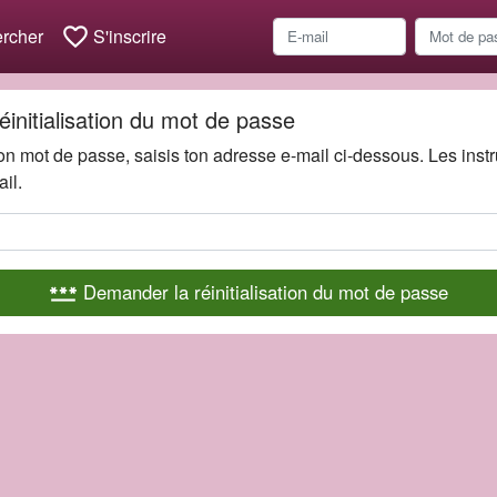
favorite_border
rcher
S'inscrire
initialisation du mot de passe
 ton mot de passe, saisis ton adresse e-mail ci-dessous. Les instr
il.
Demander la réinitialisation du mot de passe
password